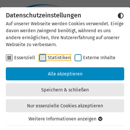
Datenschutzeinstellungen
Externen Inhalt laden
Auf unserer Webseite werden Cookies verwendet. Einige
davon werden zwingend benötigt, während es uns
Wir verwenden auf unserer
andere ermöglichen, Ihre Nutzererfahrung auf unserer
Website externe Inhalte, um Ihnen
Webseite zu verbessern.
zusätzliche Informationen
Essenziell
Statistiken
Externe Inhalte
anzubieten. Einige externe Inhalte
(z.B. Google Maps, Youtube)
Alle akzeptieren
können persönliche Daten (z.B. IP-
Adresse) an Google weiterleiten.
Speichern & schließen
Mit der Bestätigung erklären Sie
sich damit einverstanden.
Nur essenzielle Cookies akzeptieren
Einstellungen anzeigen
Weitere Informationen anzeigen