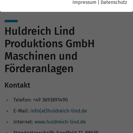
Impressum
|
Datenschutz
Huldreich Lind
Produktions GmbH
Maschinen und
Förderanlagen
Kontakt
Telefon: +49 3693891490
E-Mail:
info(at)huldreich-lind.de
Internet:
www.huldreich-lind.de
Standortanschrift: Sandfeld 12, 98639