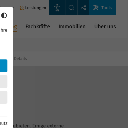
arriere
Leistungen
Tools
rderung
Fachkräfte
Immobilien
Über uns
Ihre
gien
Details
hutz
n anzubieten. Einige externe