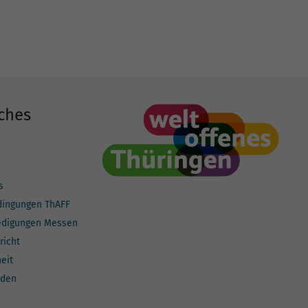
ches
s
dingungen ThAFF
edigungen Messen
richt
heit
lden