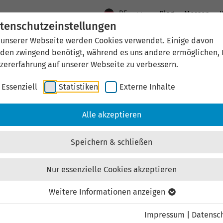
DE
Blog
Messen
K
tenschutzeinstellungen
 unserer Webseite werden Cookies verwendet. Einige davon
Aktuelles
Standort Thüringen
Wirtschaftsfö
den zwingend benötigt, während es uns andere ermöglichen, 
zererfahrung auf unserer Webseite zu verbessern.
Essenziell
Statistiken
Externe Inhalte
aftsförderung
Investieren & Ansiedeln
Unternehmen & Technolo
Alle akzeptieren
Speichern & schließen
Nur essenzielle Cookies akzeptieren
Externen Inhalt laden
Weitere Informationen anzeigen
Impressum
|
Datensc
ebsite externe Inhalte, um Ihnen zusätzliche Informatione