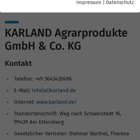
Impressum
|
Datenschutz
KARLAND Agrarprodukte
GmbH & Co. KG
Kontakt
Telefon: +49 3643420496
E-Mail:
info(at)karland.de
Internet:
www.karland.de/
Standortanschrift: Weg nach Schwerstedt 16,
99439 Am Ettersberg
Gesetzlicher Vertreter: Dietmar Barthel, Theresa