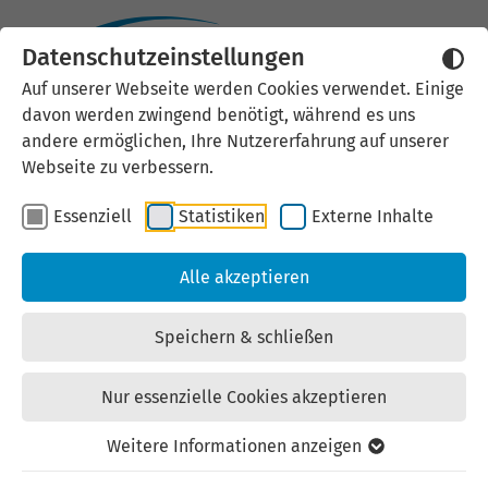
Datenschutzeinstellungen
Externen Inhalt laden
Auf unserer Webseite werden Cookies verwendet. Einige
davon werden zwingend benötigt, während es uns
Wir verwenden auf unserer
andere ermöglichen, Ihre Nutzererfahrung auf unserer
Website externe Inhalte, um Ihnen
Webseite zu verbessern.
zusätzliche Informationen
Essenziell
Statistiken
Externe Inhalte
anzubieten. Einige externe Inhalte
(z.B. Google Maps, Youtube)
Alle akzeptieren
können persönliche Daten (z.B. IP-
Adresse) an Google weiterleiten.
Speichern & schließen
Mit der Bestätigung erklären Sie
sich damit einverstanden.
Nur essenzielle Cookies akzeptieren
Einstellungen anzeigen
Weitere Informationen anzeigen