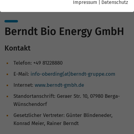
Impressum
|
Datenschutz
Berndt Bio Energy GmbH
Kontakt
Telefon: +49 81228880
E-Mail:
info-oberding(at)berndt-gruppe.com
Internet:
www.berndt-gmbh.de
Standortanschrift: Geraer Str. 10, 07980 Berga-
Wünschendorf
Gesetzlicher Vertreter: Günter Blindeneder,
Konrad Meier, Rainer Berndt