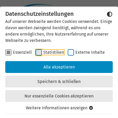
Datenschutzeinstellungen
Externen Inhalt laden
Auf unserer Webseite werden Cookies verwendet. Einige
davon werden zwingend benötigt, während es uns
Wir verwenden auf unserer
andere ermöglichen, Ihre Nutzererfahrung auf unserer
Website externe Inhalte, um Ihnen
Webseite zu verbessern.
zusätzliche Informationen
Essenziell
Statistiken
Externe Inhalte
anzubieten. Einige externe Inhalte
(z.B. Google Maps, Youtube)
Alle akzeptieren
können persönliche Daten (z.B. IP-
Adresse) an Google weiterleiten.
Speichern & schließen
Mit der Bestätigung erklären Sie
sich damit einverstanden.
Nur essenzielle Cookies akzeptieren
Einstellungen anzeigen
Weitere Informationen anzeigen