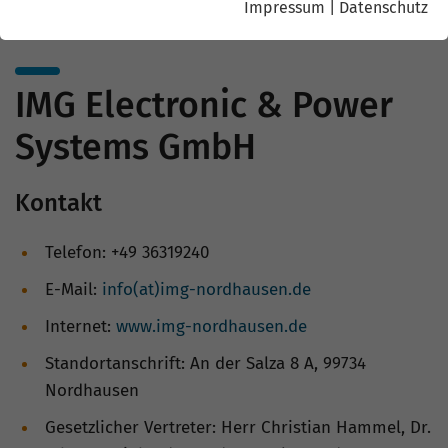
Impressum
|
Datenschutz
IMG Electronic & Power
Systems GmbH
Kontakt
Telefon: +49 36319240
E-Mail:
info(at)img-nordhausen.de
Internet:
www.img-nordhausen.de
Standortanschrift: An der Salza 8 A, 99734
Nordhausen
Gesetzlicher Vertreter: Herr Christian Hammel, Dr.