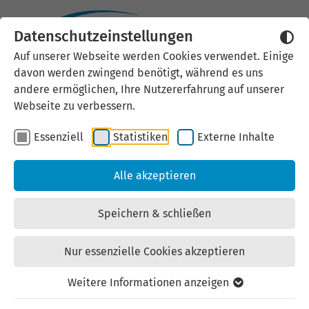
Datenschutzeinstellungen
Externen Inhalt laden
Auf unserer Webseite werden Cookies verwendet. Einige
davon werden zwingend benötigt, während es uns
Wir verwenden auf unserer
andere ermöglichen, Ihre Nutzererfahrung auf unserer
Website externe Inhalte, um Ihnen
Webseite zu verbessern.
zusätzliche Informationen
Essenziell
Statistiken
Externe Inhalte
anzubieten. Einige externe Inhalte
(z.B. Google Maps, Youtube)
Alle akzeptieren
können persönliche Daten (z.B. IP-
Adresse) an Google weiterleiten.
Speichern & schließen
Mit der Bestätigung erklären Sie
sich damit einverstanden.
Nur essenzielle Cookies akzeptieren
Einstellungen anzeigen
Weitere Informationen anzeigen