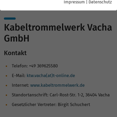
Impressum
|
Datenschutz
Kabeltrommelwerk Vacha
GmbH
Kontakt
Telefon: +49 369625580
E-Mail:
ktw.vacha(at)t-online.de
Internet:
www.kabeltrommelwerk.de
Standortanschrift: Carl-Rost-Str. 1-2, 36404 Vacha
Gesetzlicher Vertreter: Birgit Schuchert