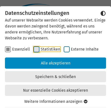
Datenschutzeinstellungen
Externen Inhalt laden
Auf unserer Webseite werden Cookies verwendet. Einige
davon werden zwingend benötigt, während es uns
Wir verwenden auf unserer
andere ermöglichen, Ihre Nutzererfahrung auf unserer
Website externe Inhalte, um Ihnen
Webseite zu verbessern.
zusätzliche Informationen
Essenziell
Statistiken
Externe Inhalte
anzubieten. Einige externe Inhalte
(z.B. Google Maps, Youtube)
Alle akzeptieren
können persönliche Daten (z.B. IP-
Adresse) an Google weiterleiten.
Speichern & schließen
Mit der Bestätigung erklären Sie
sich damit einverstanden.
Nur essenzielle Cookies akzeptieren
Einstellungen anzeigen
Weitere Informationen anzeigen