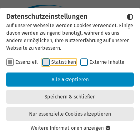
Datenschutzeinstellungen
Externen Inhalt laden
Auf unserer Webseite werden Cookies verwendet. Einige
davon werden zwingend benötigt, während es uns
Wir verwenden auf unserer
andere ermöglichen, Ihre Nutzererfahrung auf unserer
Website externe Inhalte, um Ihnen
Webseite zu verbessern.
zusätzliche Informationen
Essenziell
Statistiken
Externe Inhalte
anzubieten. Einige externe Inhalte
(z.B. Google Maps, Youtube)
Alle akzeptieren
können persönliche Daten (z.B. IP-
Adresse) an Google weiterleiten.
Speichern & schließen
Mit der Bestätigung erklären Sie
sich damit einverstanden.
Nur essenzielle Cookies akzeptieren
Einstellungen anzeigen
Weitere Informationen anzeigen