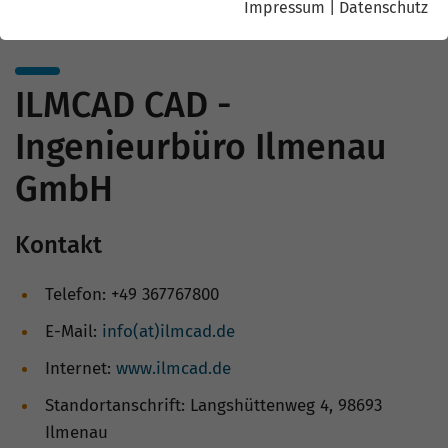
Impressum
|
Datenschutz
ILMCAD CAD -
Ingenieurbüro Ilmenau
GmbH
Kontakt
Telefon: +49 367767800
E-Mail:
info(at)ilmcad.de
Internet:
www.ilmcad.de
Standortanschrift: Langshüttenweg 4, 98693
Ilmenau