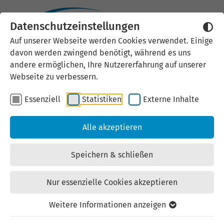
Datenschutzeinstellungen
Externen Inhalt laden
Auf unserer Webseite werden Cookies verwendet. Einige
davon werden zwingend benötigt, während es uns
Wir verwenden auf unserer
andere ermöglichen, Ihre Nutzererfahrung auf unserer
Website externe Inhalte, um Ihnen
Webseite zu verbessern.
zusätzliche Informationen
Essenziell
Statistiken
Externe Inhalte
anzubieten. Einige externe Inhalte
(z.B. Google Maps, Youtube)
Alle akzeptieren
können persönliche Daten (z.B. IP-
Adresse) an Google weiterleiten.
Speichern & schließen
Mit der Bestätigung erklären Sie
sich damit einverstanden.
Nur essenzielle Cookies akzeptieren
Einstellungen anzeigen
Weitere Informationen anzeigen