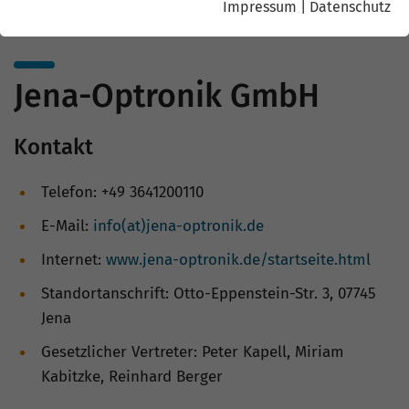
Impressum
|
Datenschutz
Jena-Optronik GmbH
Kontakt
Telefon: +49 3641200110
E-Mail:
info(at)jena-optronik.de
Internet:
www.jena-optronik.de/startseite.html
Standortanschrift: Otto-Eppenstein-Str. 3, 07745
Jena
Gesetzlicher Vertreter: Peter Kapell, Miriam
Kabitzke, Reinhard Berger