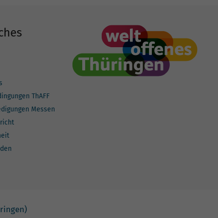
ches
s
dingungen ThAFF
edigungen Messen
richt
heit
lden
ringen)