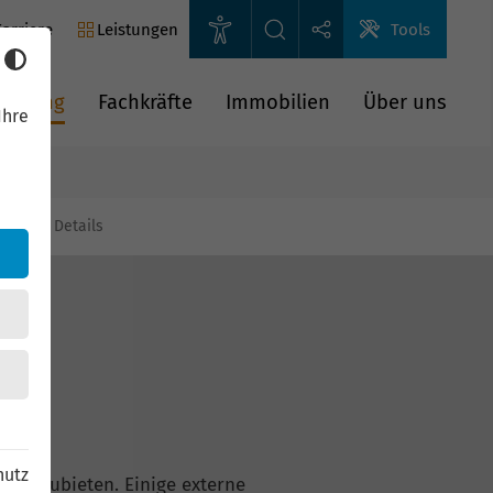
arriere
Leistungen
Tools
rderung
Fachkräfte
Immobilien
Über uns
Ihre
gien
Details
hutz
n anzubieten. Einige externe