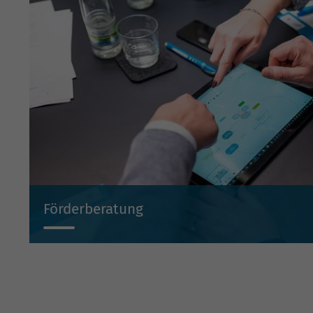
Förderberatung
Wir beraten Sie projektbezogen zu Investitionsbeihilf
Beteiligungen und Bürgschaften.