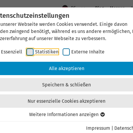
DE
Blog
Messen
K
tenschutzeinstellungen
 unserer Webseite werden Cookies verwendet. Einige davon
Aktuelles
Standort Thüringen
Wirtschaftsfö
den zwingend benötigt, während es uns andere ermöglichen, 
zererfahrung auf unserer Webseite zu verbessern.
Essenziell
Statistiken
Externe Inhalte
aftsförderung
Investieren & Ansiedeln
Unternehmen & Technolo
Alle akzeptieren
Speichern & schließen
Nur essenzielle Cookies akzeptieren
Externen Inhalt laden
Weitere Informationen anzeigen
Impressum
|
Datensc
ebsite externe Inhalte, um Ihnen zusätzliche Informatione