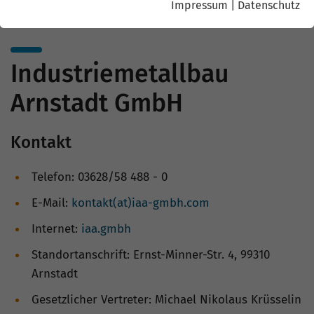
Impressum
|
Datenschutz
Industriemetallbau
Arnstadt GmbH
Kontakt
Telefon: 03628/58 488 - 0
E-Mail:
kontakt(at)iaa-gmbh.com
Internet:
iaa.gmbh
Standortanschrift: Ernst-Minner-Str. 4, 99310
Arnstadt
Gesetzlicher Vertreter: Michael Nikolaus Krüsselin