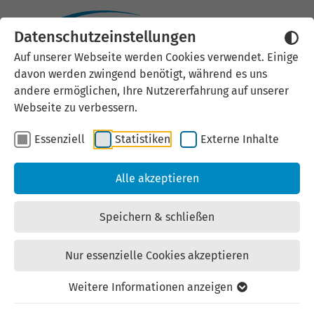
Datenschutzeinstellungen
Externen Inhalt laden
Auf unserer Webseite werden Cookies verwendet. Einige
davon werden zwingend benötigt, während es uns
Wir verwenden auf unserer
andere ermöglichen, Ihre Nutzererfahrung auf unserer
Website externe Inhalte, um Ihnen
Webseite zu verbessern.
zusätzliche Informationen
Essenziell
Statistiken
Externe Inhalte
anzubieten. Einige externe Inhalte
(z.B. Google Maps, Youtube)
Alle akzeptieren
können persönliche Daten (z.B. IP-
Adresse) an Google weiterleiten.
Speichern & schließen
Mit der Bestätigung erklären Sie
sich damit einverstanden.
Nur essenzielle Cookies akzeptieren
Einstellungen anzeigen
Weitere Informationen anzeigen