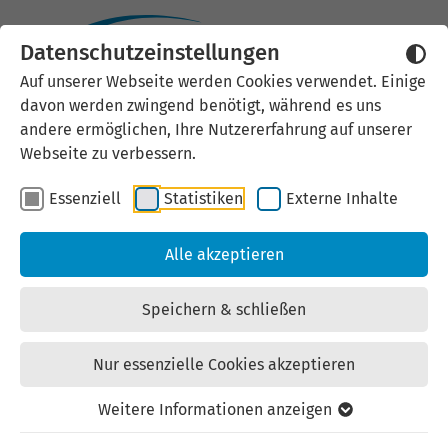
Datenschutzeinstellungen
Externen Inhalt laden
Auf unserer Webseite werden Cookies verwendet. Einige
davon werden zwingend benötigt, während es uns
Wir verwenden auf unserer
andere ermöglichen, Ihre Nutzererfahrung auf unserer
Website externe Inhalte, um Ihnen
Webseite zu verbessern.
zusätzliche Informationen
Essenziell
Statistiken
Externe Inhalte
anzubieten. Einige externe Inhalte
(z.B. Google Maps, Youtube)
Alle akzeptieren
können persönliche Daten (z.B. IP-
Adresse) an Google weiterleiten.
Speichern & schließen
Mit der Bestätigung erklären Sie
sich damit einverstanden.
Nur essenzielle Cookies akzeptieren
Einstellungen anzeigen
Weitere Informationen anzeigen