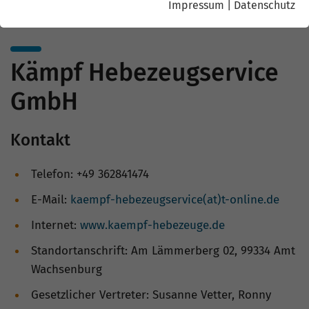
Impressum
|
Datenschutz
Kämpf Hebezeugservice
GmbH
Kontakt
Telefon: +49 362841474
E-Mail:
kaempf-hebezeugservice(at)t-online.de
Internet:
www.kaempf-hebezeuge.de
Standortanschrift: Am Lämmerberg 02, 99334 Amt
Wachsenburg
Gesetzlicher Vertreter: Susanne Vetter, Ronny