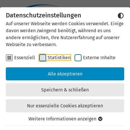
Datenschutzeinstellungen
Externen Inhalt laden
Auf unserer Webseite werden Cookies verwendet. Einige
davon werden zwingend benötigt, während es uns
Wir verwenden auf unserer
andere ermöglichen, Ihre Nutzererfahrung auf unserer
Website externe Inhalte, um Ihnen
Webseite zu verbessern.
zusätzliche Informationen
Essenziell
Statistiken
Externe Inhalte
anzubieten. Einige externe Inhalte
(z.B. Google Maps, Youtube)
Alle akzeptieren
können persönliche Daten (z.B. IP-
Adresse) an Google weiterleiten.
Speichern & schließen
Mit der Bestätigung erklären Sie
sich damit einverstanden.
Nur essenzielle Cookies akzeptieren
Einstellungen anzeigen
Weitere Informationen anzeigen