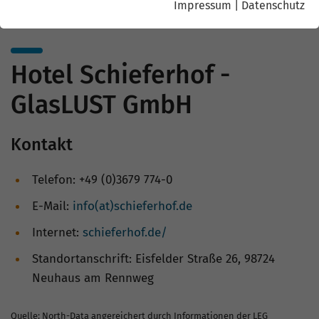
Impressum
|
Datenschutz
Hotel Schieferhof -
GlasLUST GmbH
Kontakt
Telefon: +49 (0)3679 774-0
E-Mail:
info(at)schieferhof.de
Internet:
schieferhof.de/
Standortanschrift: Eisfelder Straße 26, 98724
Neuhaus am Rennweg
Quelle: North-Data angereichert durch Informationen der LEG