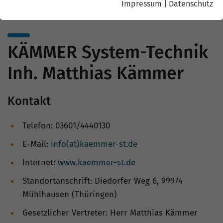
Impressum
|
Datenschutz
KÄMMER System-Technik
Inh. Matthias Kämmer
Kontakt
Telefon: 03601/4440130
E-Mail:
info(at)kaemmer-st.de
Internet:
www.kaemmer-st.de
Standortanschrift: Diedorfer Weg 6, 99974
Mühlhausen (Thüringen)
Gesetzlicher Vertreter: Herr Matthias Kämmer