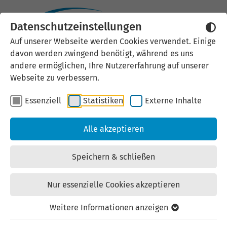
Datenschutzeinstellungen
Externen Inhalt laden
Auf unserer Webseite werden Cookies verwendet. Einige
davon werden zwingend benötigt, während es uns
Wir verwenden auf unserer
andere ermöglichen, Ihre Nutzererfahrung auf unserer
Website externe Inhalte, um Ihnen
Webseite zu verbessern.
zusätzliche Informationen
Essenziell
Statistiken
Externe Inhalte
anzubieten. Einige externe Inhalte
(z.B. Google Maps, Youtube)
Alle akzeptieren
können persönliche Daten (z.B. IP-
Adresse) an Google weiterleiten.
Speichern & schließen
Mit der Bestätigung erklären Sie
sich damit einverstanden.
Nur essenzielle Cookies akzeptieren
Einstellungen anzeigen
Weitere Informationen anzeigen