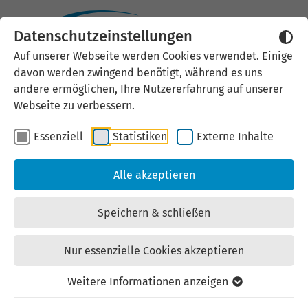
Datenschutzeinstellungen
Externen Inhalt laden
Auf unserer Webseite werden Cookies verwendet. Einige
davon werden zwingend benötigt, während es uns
Wir verwenden auf unserer
andere ermöglichen, Ihre Nutzererfahrung auf unserer
Website externe Inhalte, um Ihnen
Webseite zu verbessern.
zusätzliche Informationen
Essenziell
Statistiken
Externe Inhalte
anzubieten. Einige externe Inhalte
(z.B. Google Maps, Youtube)
Alle akzeptieren
können persönliche Daten (z.B. IP-
Adresse) an Google weiterleiten.
Speichern & schließen
Mit der Bestätigung erklären Sie
sich damit einverstanden.
Nur essenzielle Cookies akzeptieren
Einstellungen anzeigen
Weitere Informationen anzeigen