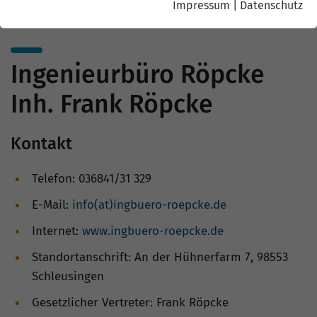
Impressum
|
Datenschutz
Ingenieurbüro Röpcke
Inh. Frank Röpcke
Kontakt
Telefon: 036841/31 329
E-Mail:
info(at)ingbuero-roepcke.de
Internet:
www.ingbuero-roepcke.de
Standortanschrift: An der Hühnerfarm 7, 98553
Schleusingen
Gesetzlicher Vertreter: Frank Röpcke