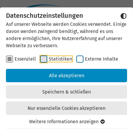
Datenschutzeinstellungen
Externen Inhalt laden
Auf unserer Webseite werden Cookies verwendet. Einige
davon werden zwingend benötigt, während es uns
Wir verwenden auf unserer
andere ermöglichen, Ihre Nutzererfahrung auf unserer
Website externe Inhalte, um Ihnen
Webseite zu verbessern.
zusätzliche Informationen
Essenziell
Statistiken
Externe Inhalte
anzubieten. Einige externe Inhalte
(z.B. Google Maps, Youtube)
Alle akzeptieren
können persönliche Daten (z.B. IP-
Adresse) an Google weiterleiten.
Speichern & schließen
Mit der Bestätigung erklären Sie
sich damit einverstanden.
Nur essenzielle Cookies akzeptieren
Einstellungen anzeigen
Weitere Informationen anzeigen