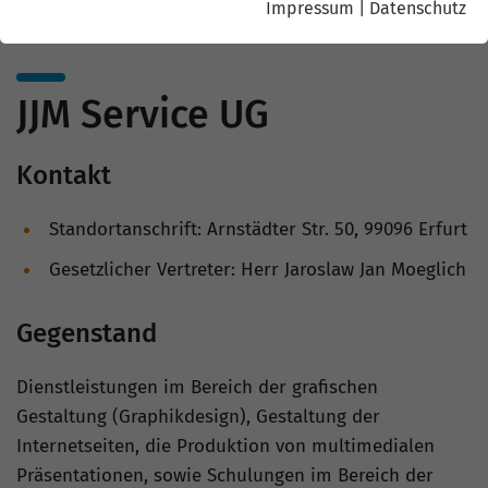
Impressum
|
Datenschutz
JJM Service UG
Kontakt
Standortanschrift: Arnstädter Str. 50, 99096 Erfurt
Gesetzlicher Vertreter: Herr Jaroslaw Jan Moeglich
Gegenstand
Dienstleistungen im Bereich der grafischen
Gestaltung (Graphikdesign), Gestaltung der
Internetseiten, die Produktion von multimedialen
Präsentationen, sowie Schulungen im Bereich der