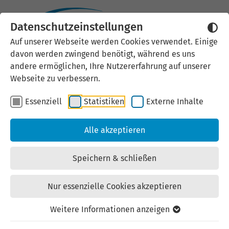
Datenschutzeinstellungen
Externen Inhalt laden
Auf unserer Webseite werden Cookies verwendet. Einige
davon werden zwingend benötigt, während es uns
Wir verwenden auf unserer
andere ermöglichen, Ihre Nutzererfahrung auf unserer
Website externe Inhalte, um Ihnen
Webseite zu verbessern.
zusätzliche Informationen
Essenziell
Statistiken
Externe Inhalte
anzubieten. Einige externe Inhalte
(z.B. Google Maps, Youtube)
Alle akzeptieren
können persönliche Daten (z.B. IP-
Adresse) an Google weiterleiten.
Speichern & schließen
Mit der Bestätigung erklären Sie
sich damit einverstanden.
Nur essenzielle Cookies akzeptieren
Einstellungen anzeigen
Weitere Informationen anzeigen