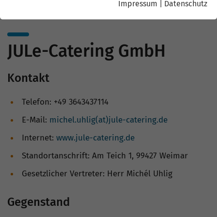
Impressum
|
Datenschutz
JULe-Catering GmbH
Kontakt
Telefon: +49 3643437114
E-Mail:
michel.uhlig(at)jule-catering.de
Internet:
www.jule-catering.de
Standortanschrift: Am Teich 1, 99427 Weimar
Gesetzlicher Vertreter: Herr Michél Uhlig
Gegenstand