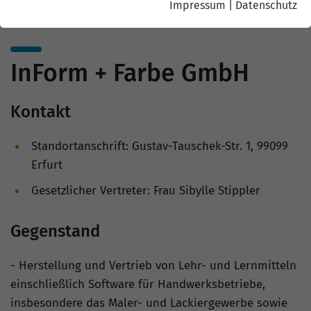
Impressum
|
Datenschutz
InForm + Farbe GmbH
Kontakt
Standortanschrift: Gustav-Tauschek-Str. 1, 99099
Erfurt
Gesetzlicher Vertreter: Frau Sibylle Stippler
Gegenstand
- Herstellung und Vertrieb von Lehr- und Lernmitteln
einschließlich Software für Handwerksbetriebe,
insbesondere das Maler- und Lackiergewerbe sowie