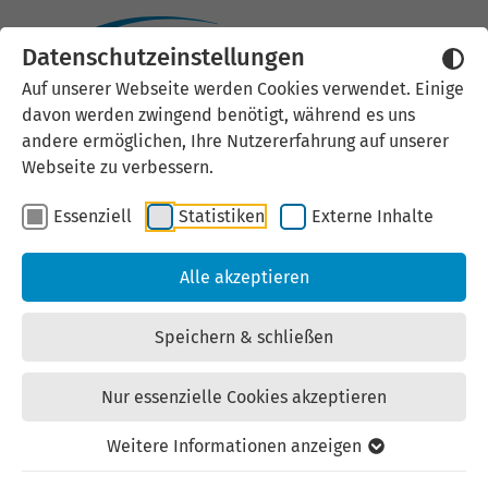
Datenschutzeinstellungen
Externen Inhalt laden
Auf unserer Webseite werden Cookies verwendet. Einige
davon werden zwingend benötigt, während es uns
Wir verwenden auf unserer
andere ermöglichen, Ihre Nutzererfahrung auf unserer
Website externe Inhalte, um Ihnen
Webseite zu verbessern.
zusätzliche Informationen
Essenziell
Statistiken
Externe Inhalte
anzubieten. Einige externe Inhalte
(z.B. Google Maps, Youtube)
Alle akzeptieren
können persönliche Daten (z.B. IP-
Adresse) an Google weiterleiten.
Speichern & schließen
Mit der Bestätigung erklären Sie
sich damit einverstanden.
Nur essenzielle Cookies akzeptieren
Einstellungen anzeigen
Weitere Informationen anzeigen