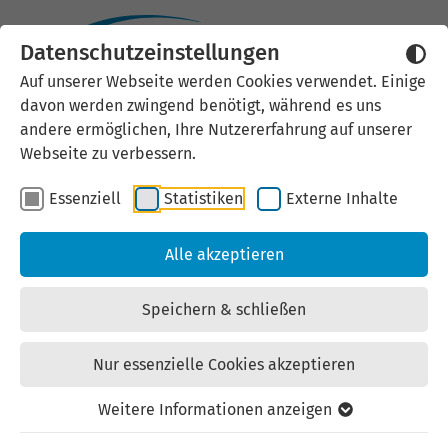
Datenschutzeinstellungen
Externen Inhalt laden
Auf unserer Webseite werden Cookies verwendet. Einige
davon werden zwingend benötigt, während es uns
Wir verwenden auf unserer
andere ermöglichen, Ihre Nutzererfahrung auf unserer
Website externe Inhalte, um Ihnen
Webseite zu verbessern.
zusätzliche Informationen
Essenziell
Statistiken
Externe Inhalte
anzubieten. Einige externe Inhalte
(z.B. Google Maps, Youtube)
Alle akzeptieren
können persönliche Daten (z.B. IP-
Adresse) an Google weiterleiten.
Speichern & schließen
Mit der Bestätigung erklären Sie
sich damit einverstanden.
Nur essenzielle Cookies akzeptieren
Einstellungen anzeigen
Weitere Informationen anzeigen