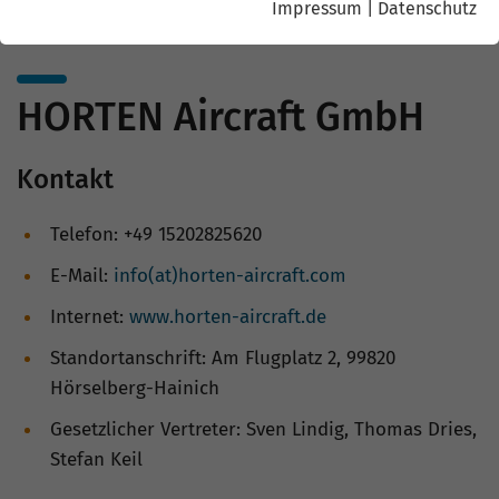
Impressum
|
Datenschutz
HORTEN Aircraft GmbH
Kontakt
Telefon: +49 15202825620
E-Mail:
info(at)horten-aircraft.com
Internet:
www.horten-aircraft.de
Standortanschrift: Am Flugplatz 2, 99820
Hörselberg-Hainich
Gesetzlicher Vertreter: Sven Lindig, Thomas Dries,
Stefan Keil