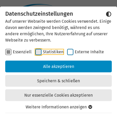
Datenschutzeinstellungen
Externen Inhalt laden
Auf unserer Webseite werden Cookies verwendet. Einige
davon werden zwingend benötigt, während es uns
Wir verwenden auf unserer
andere ermöglichen, Ihre Nutzererfahrung auf unserer
Website externe Inhalte, um Ihnen
Webseite zu verbessern.
zusätzliche Informationen
Essenziell
Statistiken
Externe Inhalte
anzubieten. Einige externe Inhalte
(z.B. Google Maps, Youtube)
Alle akzeptieren
können persönliche Daten (z.B. IP-
Adresse) an Google weiterleiten.
Speichern & schließen
Mit der Bestätigung erklären Sie
sich damit einverstanden.
Nur essenzielle Cookies akzeptieren
Einstellungen anzeigen
Weitere Informationen anzeigen