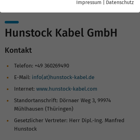
Impressum
|
Datenschutz
Hunstock Kabel GmbH
Kontakt
Telefon: +49 360269490
E-Mail:
info(at)hunstock-kabel.de
Internet:
www.hunstock-kabel.com
Standortanschrift: Dörnaer Weg 3, 99974
Mühlhausen (Thüringen)
Gesetzlicher Vertreter: Herr Dipl.-Ing. Manfred
Hunstock