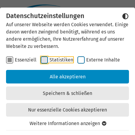
Datenschutzeinstellungen
Externen Inhalt laden
Auf unserer Webseite werden Cookies verwendet. Einige
davon werden zwingend benötigt, während es uns
Wir verwenden auf unserer
andere ermöglichen, Ihre Nutzererfahrung auf unserer
Website externe Inhalte, um Ihnen
Webseite zu verbessern.
zusätzliche Informationen
Essenziell
Statistiken
Externe Inhalte
anzubieten. Einige externe Inhalte
(z.B. Google Maps, Youtube)
Alle akzeptieren
können persönliche Daten (z.B. IP-
Adresse) an Google weiterleiten.
Speichern & schließen
Mit der Bestätigung erklären Sie
sich damit einverstanden.
Nur essenzielle Cookies akzeptieren
Einstellungen anzeigen
Weitere Informationen anzeigen