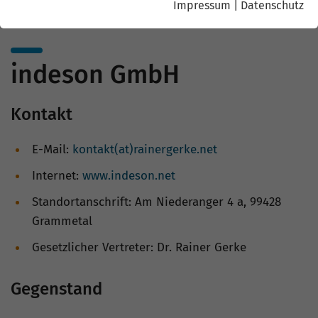
Impressum
|
Datenschutz
indeson GmbH
Kontakt
E-Mail:
kontakt(at)rainergerke.net
Internet:
www.indeson.net
Standortanschrift: Am Niederanger 4 a, 99428
Grammetal
Gesetzlicher Vertreter: Dr. Rainer Gerke
Gegenstand