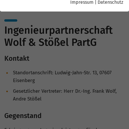
Impressum
|
Datenschutz
Ingenieurpartnerschaft
Wolf & Stößel PartG
Kontakt
Standortanschrift: Ludwig-Jahn-Str. 13, 07607
Eisenberg
Gesetzlicher Vertreter: Herr Dr.-Ing. Frank Wolf,
Andre Stößel
Gegenstand