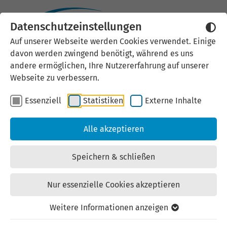
Datenschutzeinstellungen
Externen Inhalt laden
Auf unserer Webseite werden Cookies verwendet. Einige
davon werden zwingend benötigt, während es uns
Wir verwenden auf unserer
andere ermöglichen, Ihre Nutzererfahrung auf unserer
Website externe Inhalte, um Ihnen
Webseite zu verbessern.
zusätzliche Informationen
Essenziell
Statistiken
Externe Inhalte
anzubieten. Einige externe Inhalte
(z.B. Google Maps, Youtube)
Alle akzeptieren
können persönliche Daten (z.B. IP-
Adresse) an Google weiterleiten.
Speichern & schließen
Mit der Bestätigung erklären Sie
sich damit einverstanden.
Nur essenzielle Cookies akzeptieren
Einstellungen anzeigen
Weitere Informationen anzeigen