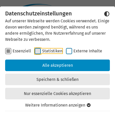
Datenschutzeinstellungen
Externen Inhalt laden
Auf unserer Webseite werden Cookies verwendet. Einige
davon werden zwingend benötigt, während es uns
Wir verwenden auf unserer
andere ermöglichen, Ihre Nutzererfahrung auf unserer
Website externe Inhalte, um Ihnen
Webseite zu verbessern.
zusätzliche Informationen
Essenziell
Statistiken
Externe Inhalte
anzubieten. Einige externe Inhalte
(z.B. Google Maps, Youtube)
Alle akzeptieren
können persönliche Daten (z.B. IP-
Adresse) an Google weiterleiten.
Speichern & schließen
Mit der Bestätigung erklären Sie
sich damit einverstanden.
Nur essenzielle Cookies akzeptieren
Einstellungen anzeigen
Weitere Informationen anzeigen