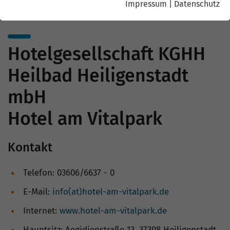
Impressum
|
Datenschutz
Hotelgesellschaft KGHH
Heilbad Heiligenstadt
mbH
Hotel am Vitalpark
Kontakt
Telefon: 03606/6637 - 0
E-Mail:
info(at)hotel-am-vitalpark.de
Internet:
www.hotel-am-vitalpark.de
Hauptsitz: Aegidienstraße 13, 37308 Heiligenstadt