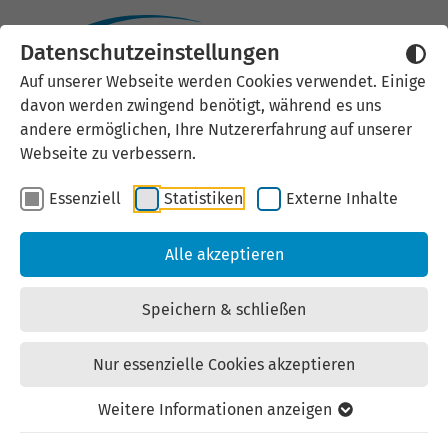
Datenschutzeinstellungen
Externen Inhalt laden
Auf unserer Webseite werden Cookies verwendet. Einige
davon werden zwingend benötigt, während es uns
Wir verwenden auf unserer
andere ermöglichen, Ihre Nutzererfahrung auf unserer
Website externe Inhalte, um Ihnen
Webseite zu verbessern.
zusätzliche Informationen
Essenziell
Statistiken
Externe Inhalte
anzubieten. Einige externe Inhalte
(z.B. Google Maps, Youtube)
Alle akzeptieren
können persönliche Daten (z.B. IP-
Adresse) an Google weiterleiten.
Speichern & schließen
Mit der Bestätigung erklären Sie
sich damit einverstanden.
Nur essenzielle Cookies akzeptieren
Einstellungen anzeigen
Weitere Informationen anzeigen