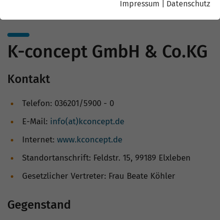
Impressum
|
Datenschutz
K-concept GmbH & Co.KG
Kontakt
Telefon: 036201/5900 - 0
E-Mail:
info(at)kconcept.de
Internet:
www.kconcept.de
Standortanschrift: Feldstr. 15, 99189 Elxleben
Gesetzlicher Vertreter: Frau Beate Köhler
Gegenstand