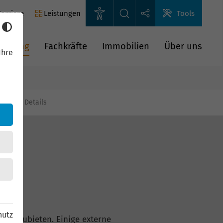
arriere
Leistungen
Tools
rderung
Fachkräfte
Immobilien
Über uns
Ihre
gien
Details
hutz
n anzubieten. Einige externe