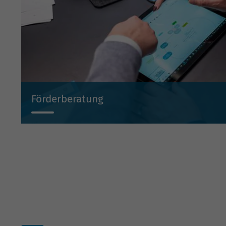
Förderberatung
Wir beraten Sie projektbezogen zu Investitionsbeihilf
Beteiligungen und Bürgschaften.