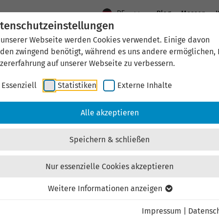
DE
Blog
Messen
K
tenschutzeinstellungen
 unserer Webseite werden Cookies verwendet. Einige davon
Aktuelles
Standort Thüringen
Wirtschaftsfö
den zwingend benötigt, während es uns andere ermöglichen, 
zererfahrung auf unserer Webseite zu verbessern.
Essenziell
Statistiken
Externe Inhalte
aftsförderung
Investieren & Ansiedeln
Unternehmen & Technolo
Alle akzeptieren
Speichern & schließen
Nur essenzielle Cookies akzeptieren
Externen Inhalt laden
Weitere Informationen anzeigen
Impressum
|
Datensc
ebsite externe Inhalte, um Ihnen zusätzliche Informatione