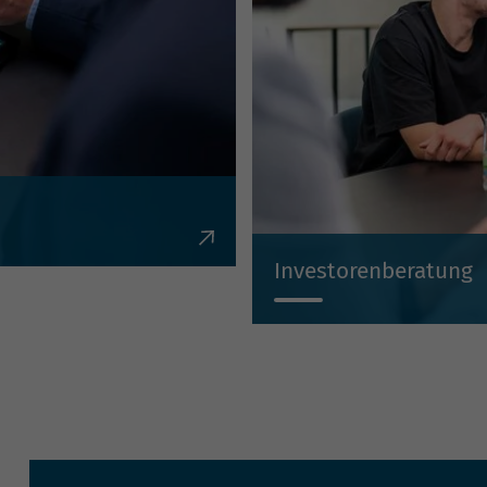
en, Krediten,
Investorenberatung
Individuell, kompetent, un