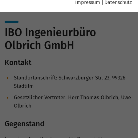
Impressum
|
Datenschutz
IBO Ingenieurbüro
Olbrich GmbH
Kontakt
Standortanschrift: Schwarzburger Str. 23, 99326
Stadtilm
Gesetzlicher Vertreter: Herr Thomas Olbrich, Uwe
Olbrich
Gegenstand