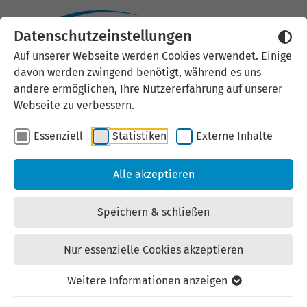
Datenschutzeinstellungen
Externen Inhalt laden
Auf unserer Webseite werden Cookies verwendet. Einige
davon werden zwingend benötigt, während es uns
Wir verwenden auf unserer
andere ermöglichen, Ihre Nutzererfahrung auf unserer
Website externe Inhalte, um Ihnen
Webseite zu verbessern.
zusätzliche Informationen
Essenziell
Statistiken
Externe Inhalte
anzubieten. Einige externe Inhalte
(z.B. Google Maps, Youtube)
Alle akzeptieren
können persönliche Daten (z.B. IP-
Adresse) an Google weiterleiten.
Speichern & schließen
Mit der Bestätigung erklären Sie
sich damit einverstanden.
Nur essenzielle Cookies akzeptieren
Einstellungen anzeigen
Weitere Informationen anzeigen