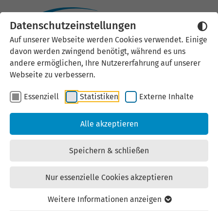
Datenschutzeinstellungen
Externen Inhalt laden
Auf unserer Webseite werden Cookies verwendet. Einige
davon werden zwingend benötigt, während es uns
Wir verwenden auf unserer
andere ermöglichen, Ihre Nutzererfahrung auf unserer
Website externe Inhalte, um Ihnen
Webseite zu verbessern.
zusätzliche Informationen
Essenziell
Statistiken
Externe Inhalte
anzubieten. Einige externe Inhalte
(z.B. Google Maps, Youtube)
Alle akzeptieren
können persönliche Daten (z.B. IP-
Adresse) an Google weiterleiten.
Speichern & schließen
Mit der Bestätigung erklären Sie
sich damit einverstanden.
Nur essenzielle Cookies akzeptieren
Einstellungen anzeigen
Weitere Informationen anzeigen