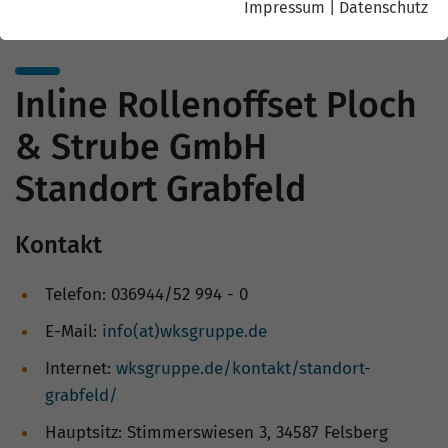
Impressum
|
Datenschutz
Inline Rollenoffset Ploch
& Strube GmbH
Standort Grabfeld
Kontakt
Telefon: 036944/52 994 - 0
E-Mail:
info(at)wksgruppe.de
Internet:
wksgruppe.de/kontakt/standort-
grabfeld/
Hauptsitz: Stimmerswiesen 3, 34587 Felsberg