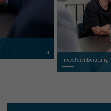
en, Krediten,
Investorenberatung
Individuell, kompetent, un