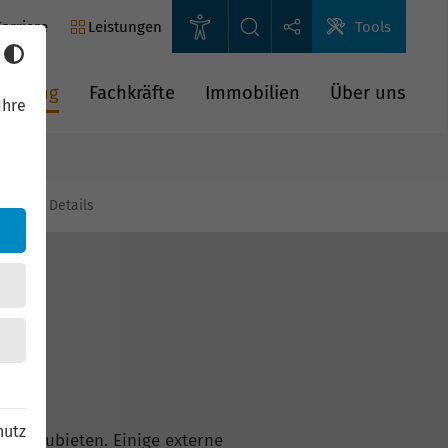
arriere
Leistungen
Tools
rderung
Fachkräfte
Immobilien
Über uns
Ihre
gien
Details
hutz
n anzubieten. Einige externe