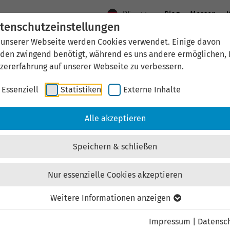
DE
Blog
Messen
K
tenschutzeinstellungen
 unserer Webseite werden Cookies verwendet. Einige davon
Aktuelles
Standort Thüringen
Wirtschaftsfö
den zwingend benötigt, während es uns andere ermöglichen, 
zererfahrung auf unserer Webseite zu verbessern.
Essenziell
Statistiken
Externe Inhalte
aftsförderung
Investieren & Ansiedeln
Unternehmen & Technolo
Alle akzeptieren
Speichern & schließen
Nur essenzielle Cookies akzeptieren
Externen Inhalt laden
Weitere Informationen anzeigen
Impressum
|
Datensc
ebsite externe Inhalte, um Ihnen zusätzliche Informatione