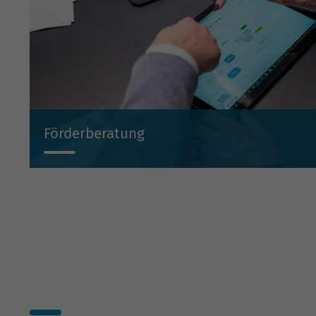
Förderberatung
Wir beraten Sie projektbezogen zu Investitionsbeihilf
Beteiligungen und Bürgschaften.