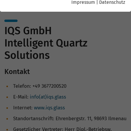
Impressum
|
Datenschutz
IQS GmbH
Intelligent Quartz
Solutions
Kontakt
Telefon: +49 3677200520
E-Mail:
info(at)iqs.glass
Internet:
www.iqs.glass
Standortanschrift: Ehrenbergstr. 11, 98693 Ilmenau
Gesetzlicher Vertreter: Herr Dipl.-Betriebsw.