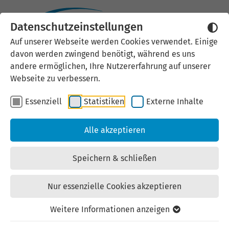
Datenschutzeinstellungen
Externen Inhalt laden
Auf unserer Webseite werden Cookies verwendet. Einige
davon werden zwingend benötigt, während es uns
Wir verwenden auf unserer
andere ermöglichen, Ihre Nutzererfahrung auf unserer
Website externe Inhalte, um Ihnen
Webseite zu verbessern.
zusätzliche Informationen
Essenziell
Statistiken
Externe Inhalte
anzubieten. Einige externe Inhalte
(z.B. Google Maps, Youtube)
Alle akzeptieren
können persönliche Daten (z.B. IP-
Adresse) an Google weiterleiten.
Speichern & schließen
Mit der Bestätigung erklären Sie
sich damit einverstanden.
Nur essenzielle Cookies akzeptieren
Einstellungen anzeigen
Weitere Informationen anzeigen