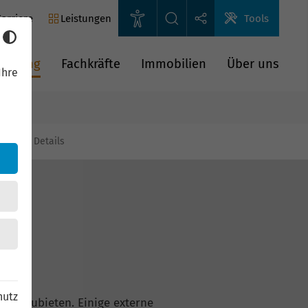
arriere
Leistungen
Tools
rderung
Fachkräfte
Immobilien
Über uns
Ihre
gien
Details
hutz
n anzubieten. Einige externe