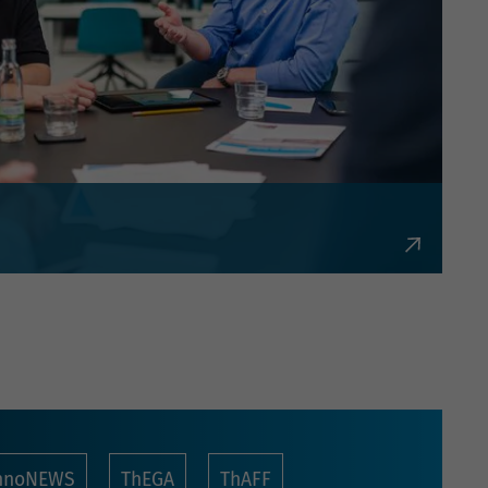
bürokratisch und flexibel.
nnoNEWS
ThEGA
ThAFF