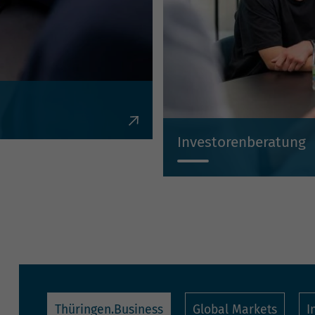
en, Krediten,
Investorenberatung
Individuell, kompetent, un
Thüringen.Business
Global Markets
I