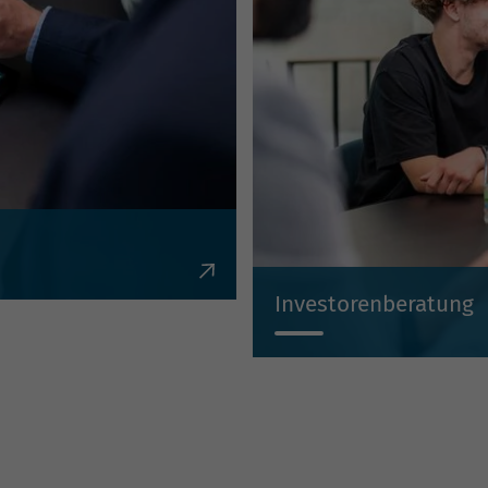
en, Krediten,
Investorenberatung
Individuell, kompetent, un