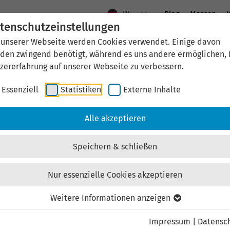
DE
Blog
Messen
K
tenschutzeinstellungen
 unserer Webseite werden Cookies verwendet. Einige davon
Aktuelles
Standort Thüringen
Wirtschaftsfö
den zwingend benötigt, während es uns andere ermöglichen, 
zererfahrung auf unserer Webseite zu verbessern.
Essenziell
Statistiken
Externe Inhalte
aftsförderung
Investieren & Ansiedeln
Unternehmen & Technolo
Alle akzeptieren
Speichern & schließen
Nur essenzielle Cookies akzeptieren
Externen Inhalt laden
Weitere Informationen anzeigen
Impressum
|
Datensc
ebsite externe Inhalte, um Ihnen zusätzliche Informatione