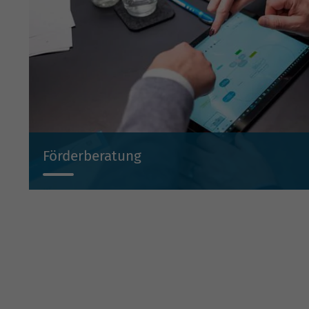
Förderberatung
Wir beraten Sie projektbezogen zu Investitionsbeihilf
Beteiligungen und Bürgschaften.