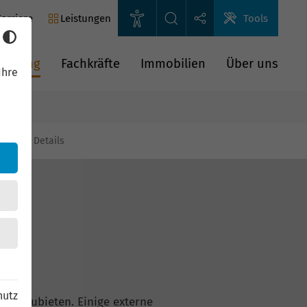
arriere
Leistungen
Tools
rderung
Fachkräfte
Immobilien
Über uns
Ihre
gien
Details
hutz
n anzubieten. Einige externe