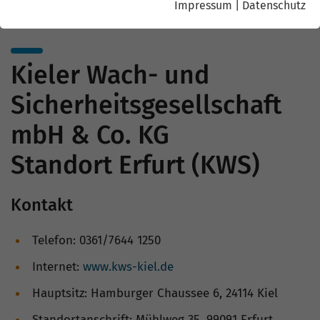
Impressum
|
Datenschutz
Kieler Wach- und
Sicherheitsgesellschaft
mbH & Co. KG
Standort Erfurt (KWS)
Kontakt
Telefon: 0361/7644 1250
Internet:
www.kws-kiel.de
Hauptsitz: Hamburger Chaussee 6, 24114 Kiel
Standortanschrift: Mühlweg 35, 99091 Erfurt