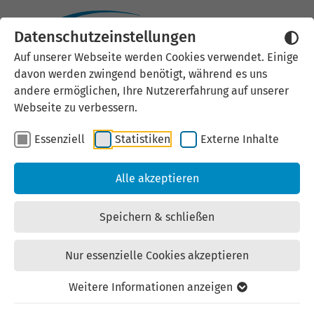
Datenschutzeinstellungen
Externen Inhalt laden
Auf unserer Webseite werden Cookies verwendet. Einige
davon werden zwingend benötigt, während es uns
Wir verwenden auf unserer
andere ermöglichen, Ihre Nutzererfahrung auf unserer
Website externe Inhalte, um Ihnen
Webseite zu verbessern.
zusätzliche Informationen
Essenziell
Statistiken
Externe Inhalte
anzubieten. Einige externe Inhalte
(z.B. Google Maps, Youtube)
Alle akzeptieren
können persönliche Daten (z.B. IP-
Adresse) an Google weiterleiten.
Speichern & schließen
Mit der Bestätigung erklären Sie
sich damit einverstanden.
Nur essenzielle Cookies akzeptieren
Einstellungen anzeigen
Weitere Informationen anzeigen