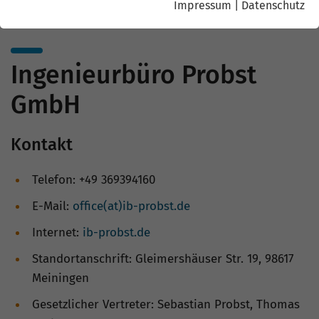
Impressum
|
Datenschutz
Ingenieurbüro Probst
GmbH
Kontakt
Telefon: +49 369394160
E-Mail:
office(at)ib-probst.de
Internet:
ib-probst.de
Standortanschrift: Gleimershäuser Str. 19, 98617
Meiningen
Gesetzlicher Vertreter: Sebastian Probst, Thomas