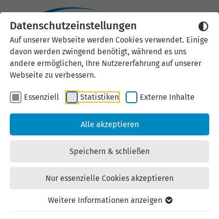
Datenschutzeinstellungen
Externen Inhalt laden
Auf unserer Webseite werden Cookies verwendet. Einige
davon werden zwingend benötigt, während es uns
Wir verwenden auf unserer
andere ermöglichen, Ihre Nutzererfahrung auf unserer
Website externe Inhalte, um Ihnen
Webseite zu verbessern.
zusätzliche Informationen
Essenziell
Statistiken
Externe Inhalte
anzubieten. Einige externe Inhalte
(z.B. Google Maps, Youtube)
Alle akzeptieren
können persönliche Daten (z.B. IP-
Adresse) an Google weiterleiten.
Speichern & schließen
Mit der Bestätigung erklären Sie
sich damit einverstanden.
Nur essenzielle Cookies akzeptieren
Einstellungen anzeigen
Weitere Informationen anzeigen