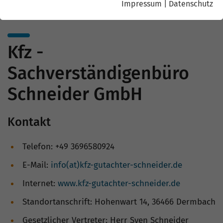
Impressum
|
Datenschutz
Kfz -
Sachverständigenbüro
Schneider GmbH
Kontakt
Telefon: +49 3696580924
E-Mail:
info(at)kfz-gutachter-schneider.de
Internet:
www.kfz-gutachter-schneider.de
Standortanschrift: Hohenwart 14, 36466 Dermbach
Gesetzlicher Vertreter: Herr Sven Schneider