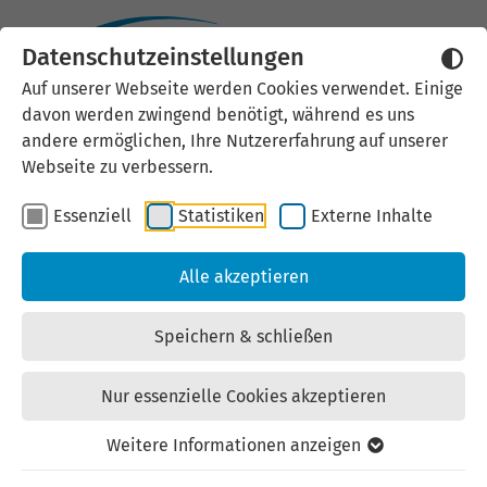
Datenschutzeinstellungen
Externen Inhalt laden
Auf unserer Webseite werden Cookies verwendet. Einige
davon werden zwingend benötigt, während es uns
Wir verwenden auf unserer
andere ermöglichen, Ihre Nutzererfahrung auf unserer
Website externe Inhalte, um Ihnen
Webseite zu verbessern.
zusätzliche Informationen
Essenziell
Statistiken
Externe Inhalte
anzubieten. Einige externe Inhalte
(z.B. Google Maps, Youtube)
Alle akzeptieren
können persönliche Daten (z.B. IP-
Adresse) an Google weiterleiten.
Speichern & schließen
Mit der Bestätigung erklären Sie
sich damit einverstanden.
Nur essenzielle Cookies akzeptieren
Einstellungen anzeigen
Weitere Informationen anzeigen