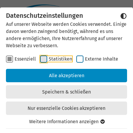
Datenschutzeinstellungen
Externen Inhalt laden
Auf unserer Webseite werden Cookies verwendet. Einige
davon werden zwingend benötigt, während es uns
Wir verwenden auf unserer
andere ermöglichen, Ihre Nutzererfahrung auf unserer
Website externe Inhalte, um Ihnen
Webseite zu verbessern.
zusätzliche Informationen
Essenziell
Statistiken
Externe Inhalte
anzubieten. Einige externe Inhalte
(z.B. Google Maps, Youtube)
Alle akzeptieren
können persönliche Daten (z.B. IP-
Adresse) an Google weiterleiten.
Speichern & schließen
Mit der Bestätigung erklären Sie
sich damit einverstanden.
Nur essenzielle Cookies akzeptieren
Einstellungen anzeigen
Weitere Informationen anzeigen