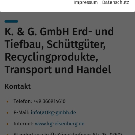
Impressum
|
Datenschutz
K. & G. GmbH Erd- und
Tiefbau, Schüttgüter,
Recyclingprodukte,
Transport und Handel
Kontakt
Telefon: +49 366914610
E-Mail:
info(at)kg-gmbh.de
Internet:
www.kg-eisenberg.de
Standortanschrift: Königshofener Str. 25, 07607