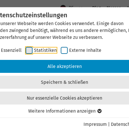
DE
Blog
Messen
K
tenschutzeinstellungen
 unserer Webseite werden Cookies verwendet. Einige davon
Aktuelles
Standort Thüringen
Wirtschaftsfö
den zwingend benötigt, während es uns andere ermöglichen, 
zererfahrung auf unserer Webseite zu verbessern.
Essenziell
Statistiken
Externe Inhalte
aftsförderung
Investieren & Ansiedeln
Unternehmen & Technolo
Alle akzeptieren
Speichern & schließen
Nur essenzielle Cookies akzeptieren
Externen Inhalt laden
Weitere Informationen anzeigen
Impressum
|
Datensc
ebsite externe Inhalte, um Ihnen zusätzliche Informatione