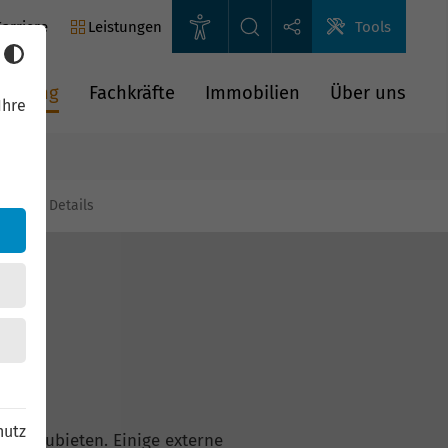
arriere
Leistungen
Tools
rderung
Fachkräfte
Immobilien
Über uns
Ihre
gien
Details
hutz
n anzubieten. Einige externe