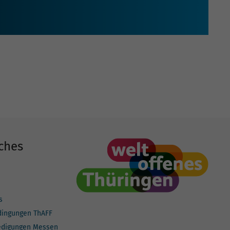
ches
s
dingungen ThAFF
edigungen Messen