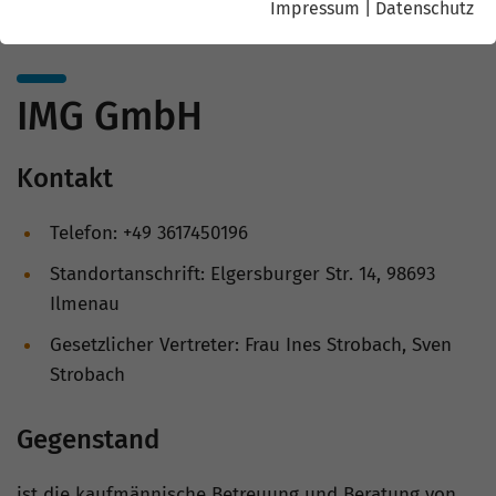
Impressum
|
Datenschutz
IMG GmbH
Kontakt
Telefon: +49 3617450196
Standortanschrift: Elgersburger Str. 14, 98693
Ilmenau
Gesetzlicher Vertreter: Frau Ines Strobach, Sven
Strobach
Gegenstand
ist die kaufmännische Betreuung und Beratung von