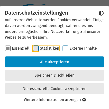
Datenschutzeinstellungen
Externen Inhalt laden
Auf unserer Webseite werden Cookies verwendet. Einige
davon werden zwingend benötigt, während es uns
Wir verwenden auf unserer
andere ermöglichen, Ihre Nutzererfahrung auf unserer
Website externe Inhalte, um Ihnen
Webseite zu verbessern.
zusätzliche Informationen
Essenziell
Statistiken
Externe Inhalte
anzubieten. Einige externe Inhalte
(z.B. Google Maps, Youtube)
Alle akzeptieren
können persönliche Daten (z.B. IP-
Adresse) an Google weiterleiten.
Speichern & schließen
Mit der Bestätigung erklären Sie
sich damit einverstanden.
Nur essenzielle Cookies akzeptieren
Einstellungen anzeigen
Weitere Informationen anzeigen