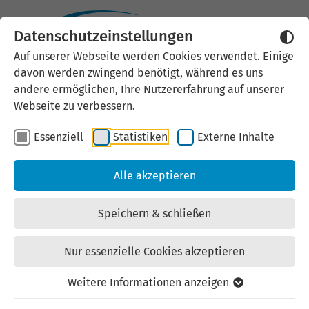
Datenschutzeinstellungen
Externen Inhalt laden
Auf unserer Webseite werden Cookies verwendet. Einige
davon werden zwingend benötigt, während es uns
Wir verwenden auf unserer
andere ermöglichen, Ihre Nutzererfahrung auf unserer
Website externe Inhalte, um Ihnen
Webseite zu verbessern.
zusätzliche Informationen
Essenziell
Statistiken
Externe Inhalte
anzubieten. Einige externe Inhalte
(z.B. Google Maps, Youtube)
Alle akzeptieren
können persönliche Daten (z.B. IP-
Adresse) an Google weiterleiten.
Speichern & schließen
Mit der Bestätigung erklären Sie
sich damit einverstanden.
Nur essenzielle Cookies akzeptieren
Einstellungen anzeigen
Weitere Informationen anzeigen