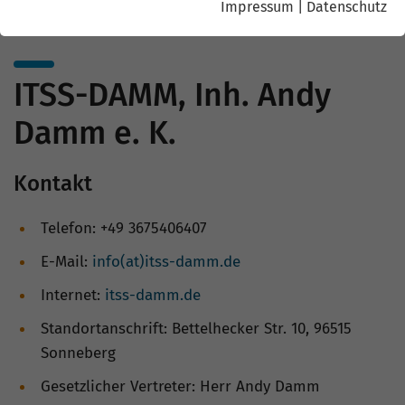
Impressum
|
Datenschutz
ITSS-DAMM, Inh. Andy
Damm e. K.
Kontakt
Telefon: +49 3675406407
E-Mail:
info(at)itss-damm.de
Internet:
itss-damm.de
Standortanschrift: Bettelhecker Str. 10, 96515
Sonneberg
Gesetzlicher Vertreter: Herr Andy Damm