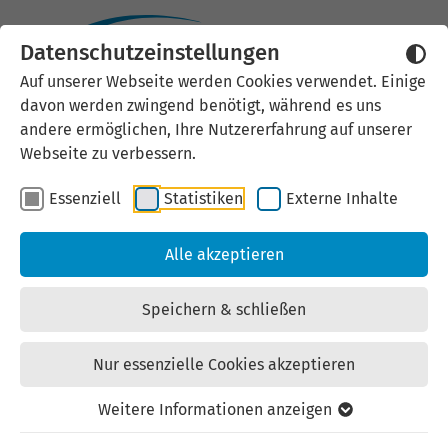
Datenschutzeinstellungen
Externen Inhalt laden
Auf unserer Webseite werden Cookies verwendet. Einige
davon werden zwingend benötigt, während es uns
Wir verwenden auf unserer
andere ermöglichen, Ihre Nutzererfahrung auf unserer
Website externe Inhalte, um Ihnen
Webseite zu verbessern.
zusätzliche Informationen
Essenziell
Statistiken
Externe Inhalte
anzubieten. Einige externe Inhalte
(z.B. Google Maps, Youtube)
Alle akzeptieren
können persönliche Daten (z.B. IP-
Adresse) an Google weiterleiten.
Speichern & schließen
Mit der Bestätigung erklären Sie
sich damit einverstanden.
Nur essenzielle Cookies akzeptieren
Einstellungen anzeigen
Weitere Informationen anzeigen